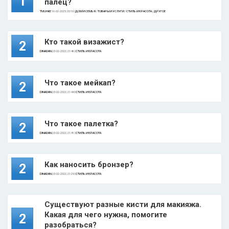
1
палец?
TMUHKE
16-02-2025, 20:10 |
ДОМ И СЕМЬЯ
/
ТОВАРЫ И УСЛУГИ
/
СТИЛЬ И КРАСОТА
/
ДРУГОЕ
Кто такой визажист?
2
DINADAN
23-02-2022, 21:46 |
СТИЛЬ И КРАСОТА
Что такое мейкап?
2
DINADAN
23-02-2022, 21:44 |
СТИЛЬ И КРАСОТА
Что такое палетка?
2
DINADAN
23-02-2022, 21:41 |
СТИЛЬ И КРАСОТА
Как наносить бронзер?
2
DINADAN
23-02-2022, 21:29 |
СТИЛЬ И КРАСОТА
Существуют разные кисти для макияжа.
Какая для чего нужна, помогите
2
разобраться?