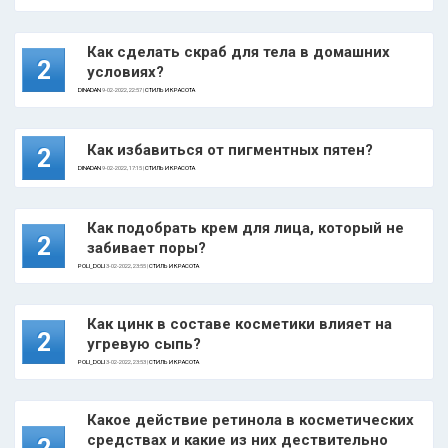
Как сделать скраб для тела в домашних
2
условиях?
DINADAN
9-02-2022, 22:57 |
СТИЛЬ И КРАСОТА
Как избавиться от пигментных пятен?
2
DINADAN
9-02-2022, 17:15 |
СТИЛЬ И КРАСОТА
Как подобрать крем для лица, который не
2
забивает поры?
POLI_DOLI
3-02-2022, 23:55 |
СТИЛЬ И КРАСОТА
Как цинк в составе косметики влияет на
2
угревую сыпь?
POLI_DOLI
3-02-2022, 23:53 |
СТИЛЬ И КРАСОТА
Какое действие ретинола в косметических
средствах и какие из них дествительно