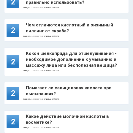
2
правильно использовать?
POLI_DOLI
3-02-2022, 15:10 |
СТИЛЬ И КРАСОТА
Чем отличются кислотный и энзимный
2
пиллинг от скраба?
POLI_DOLI
3-02-2022, 15:00 |
СТИЛЬ И КРАСОТА
Кокон шелкопряда для отшелушивания -
необходимое дополнение к умыванию и
2
массажу лица или бесполезная вещица?
POLI_DOLI
3-02-2022, 14:30 |
СТИЛЬ И КРАСОТА
Помагает ли салициловая кислота при
2
высыпаниях?
POLI_DOLI
3-02-2022, 13:32 |
СТИЛЬ И КРАСОТА
Какое действие молочной кислоты в
2
косметике?
POLI_DOLI
3-02-2022, 13:23 |
СТИЛЬ И КРАСОТА