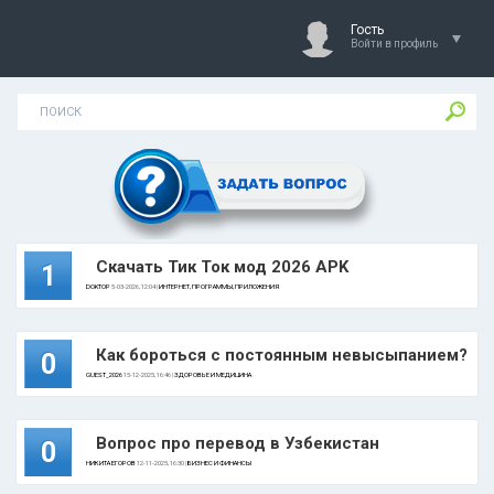
Гость
Войти в профиль
Скачать Тик Ток мод 2026 APK
1
DOKTOP
5-03-2026, 12:04 |
ИНТЕРНЕТ, ПРОГРАММЫ, ПРИЛОЖЕНИЯ
Как бороться с постоянным невысыпанием?
0
GUEST_2026
15-12-2025, 16:46 |
ЗДОРОВЬЕ И МЕДИЦИНА
Вопрос про перевод в Узбекистан
0
НИКИТА ЕГОРОВ
12-11-2025, 16:30 |
БИЗНЕС И ФИНАНСЫ