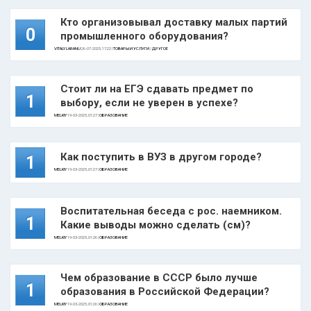
Кто организовывал доставку малых партий
0
промышленного оборудования?
VITALY LARANU
26-07-2025, 17:22 |
ТОВАРЫ И УСЛУГИ
/
ДРУГОЕ
Стоит ли на ЕГЭ сдавать предмет по
1
выбору, если не уверен в успехе?
MELKIY
19-03-2025, 01:27 |
ОБРАЗОВАНИЕ
Как поступить в ВУЗ в другом городе?
1
MELKIY
19-03-2025, 01:27 |
ОБРАЗОВАНИЕ
Воспитательная беседа с рос. наемником.
1
Какие выводы можно сделать (см)?
MELKIY
19-03-2025, 01:26 |
ОБРАЗОВАНИЕ
Чем образование в СССР было лучше
1
образования в Российской Федерации?
MELKIY
19-03-2025, 01:26 |
ОБРАЗОВАНИЕ